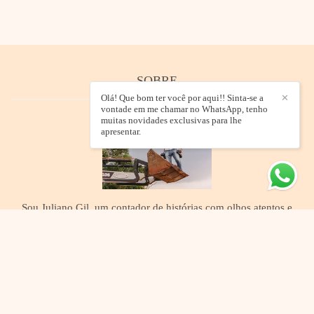
SOBRE
Olá! Que bom ter você por aqui!! Sinta-se a
✕
vontade em me chamar no WhatsApp, tenho
muitas novidades exclusivas para lhe
apresentar.
Sou Juliano Gil, um contador de histórias com olhos atentos e
uma câmera sempre pronta. Da ternura de um “sim” no altar
ao mistério elegante de uma silhueta feminina em
sombras suaves, a fotografia é meu jeito de traduzir emoções
em imagem.Nasci ...
Saiba mais