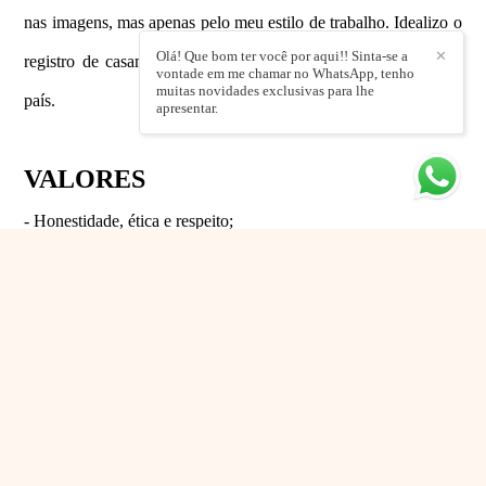
nas imagens, mas apenas pelo meu estilo de trabalho. Idealizo o
Olá! Que bom ter você por aqui!! Sinta-se a
✕
registro de casamentos em vários estados do Brasil e fora do
vontade em me chamar no WhatsApp, tenho
muitas novidades exclusivas para lhe
país.
apresentar.
VALORES
- Honestidade, ética e respeito;
- Transparência;
- Responsabilidade, diversão e qualidade andando juntos;
- Relação próxima com cliente;
- Mente aberta para aceitar desafios;
- Sempre saindo da zona de conforto.