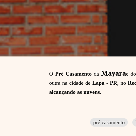
Mayara
O
Pré Casamento
da
e d
outra na cidade de
Lapa - PR
, no
Rec
alcançando as nuvens
.
pré casamento