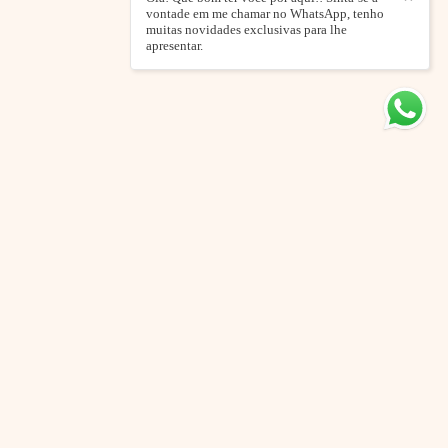
vontade em me chamar no WhatsApp, tenho
muitas novidades exclusivas para lhe
apresentar.
CONTATO
+55 (42) 999655768
Enviar mensagem
cliente@julianogil.com.br
Avenida Noé Rebesco, 1994, Casa - Lagoa
Irati / PR