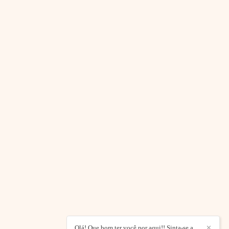
Olá! Que bom ter você por aqui!! Sinta-se a
✕