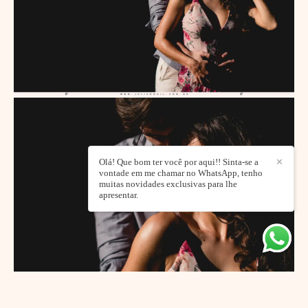
Olá! Que bom ter você por aqui!! Sinta-se a
✕
vontade em me chamar no WhatsApp, tenho
muitas novidades exclusivas para lhe
apresentar.