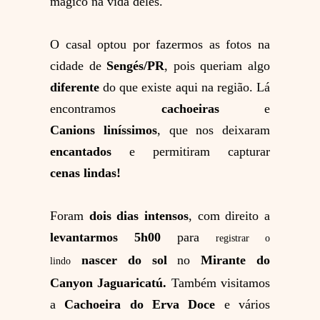
mágico na vida deles.
O casal optou por fazermos as fotos na
cidade de
Sengés/PR
, pois queriam algo
diferente
do que existe aqui na região. Lá
encontramos
cachoeiras
e
Canions
liníssimos
, que nos deixaram
encantados
e permitiram capturar
cenas
linda
s!
Foram
dois dias intensos
, com direito a
levantarmos 5h00
para
registrar o
nascer do sol
no
Mirante do
lindo
Canyon Jaguaricatú.
Também visitamos
a
Cachoeira do Erva Doce
e vários