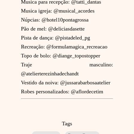
Musica para recepção: @tatti_dantas
Musica igreja: @musical_acordes
Núpcias: @hotel10pontagrossa
Pão de mel: @deliciasdasette
Pista de dança: @pistadeled_pg
Recreação: @formulamagica_recreacao
Topo de bolo: @diange_topostopper
Traje masculino:
@atelierterezinhadechandt
Vestido da noiva: @jussarabarbosaatelier
Robes personalizados: @aflordecetim
Tags