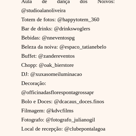
Aula de dança dos Noivos:
@studioalanoliveira
Totem de fotos: @happytotem_360
Bar de drinks: @drinkswoglers
Bebidas: @nneventospg
Beleza da noiva: @espaco_tatianebelo
Buffet: @zandereventos
Chopp: @oak_bierstore
DJ: @xuxasomeiluminacao
Decoração:
@officinadasflorespontagrossapr
Bolo e Doces: @dcacaus_doces.finos
Filmagem: @kdvcfilms
Fotografo: @fotografo_julianogil
Local de recepção: @clubepontalagoa