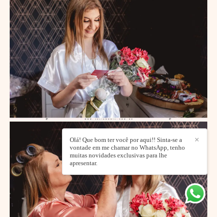
Olá! Que bom ter você por aqui!! Sinta-se a
✕
vontade em me chamar no WhatsApp, tenho
muitas novidades exclusivas para lhe
apresentar.