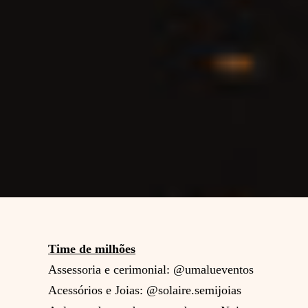
Time de milhões
Assessoria e cerimonial: @umalueventos
Acessórios e Joias: @solaire.semijoias