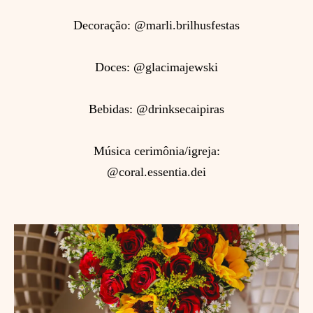
Decoração: @marli.brilhusfestas
Doces: @glacimajewski
Bebidas: @drinksecaipiras
Música cerimônia/igreja:
@coral.essentia.dei