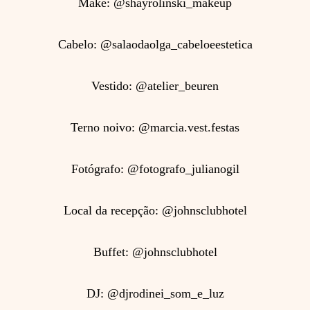
Make: @shayrolinski_makeup
Cabelo: @salaodaolga_cabeloeestetica
Vestido: @atelier_beuren
Terno noivo: @marcia.vest.festas
Fotógrafo: @fotografo_julianogil
Local da recepção: @johnsclubhotel
Buffet: @johnsclubhotel
DJ: @djrodinei_som_e_luz