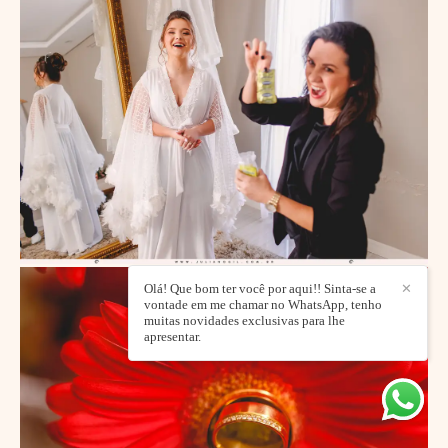
Olá! Que bom ter você por aqui!! Sinta-se a
✕
vontade em me chamar no WhatsApp, tenho
muitas novidades exclusivas para lhe
apresentar.