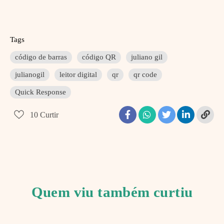
Tags
código de barras
código QR
juliano gil
julianogil
leitor digital
qr
qr code
Quick Response
10
Curtir
Quem viu também curtiu