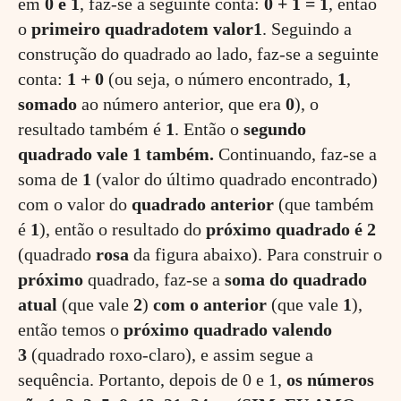
em
0 e 1
, faz-se a seguinte conta:
0 + 1 = 1
, então
o
primeiro quadrado
tem valor
1
. Seguindo a
construção do quadrado ao lado, faz-se a seguinte
conta:
1 + 0
(ou seja, o número encontrado,
1
,
somado
ao número anterior, que era
0
), o
resultado também é
1
. Então o
segundo
quadrado vale 1 também.
Continuando, faz-se a
soma de
1
(valor do último quadrado encontrado)
com o valor do
quadrado anterior
(que também
é
1
), então o resultado do
próximo quadrado é 2
(quadrado
rosa
da figura abaixo). Para construir o
próximo
quadrado, faz-se a
soma do quadrado
atual
(que vale
2
)
com o anterior
(que vale
1
),
então temos o
próximo quadrado valendo
3
(quadrado roxo-claro), e assim segue a
sequência. Portanto, depois de 0 e 1,
os números