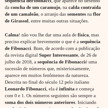
sequência
de
Fibonacci
, que aparece no desenho
da
concha de um caramujo
, na
calda contraída
de um camaleão
, o arranjo das
sementes
na
flor
de Girassol
, entre muitas outras situações.
Calma
! não vou lhe dar uma aula de
física
, mas
preciso explicar brevemente o que é a
sequência
de Fibonacci
. Bom, de acordo com a publicação
da revista digital
Super
Interessante
, de 26 de
julho de 2018, a
sequência de Fibonacci
é uma
sucessão de números que, misteriosamente,
aparece em muitos fenômenos da natureza.
Descrita no final do século 12 pelo italiano
Leonardo Fibonacci
, ela é
infinita
e começa
com 0 e 1. Os números seguintes são sempre a
soma
dos dois números anteriores
. Iniciando