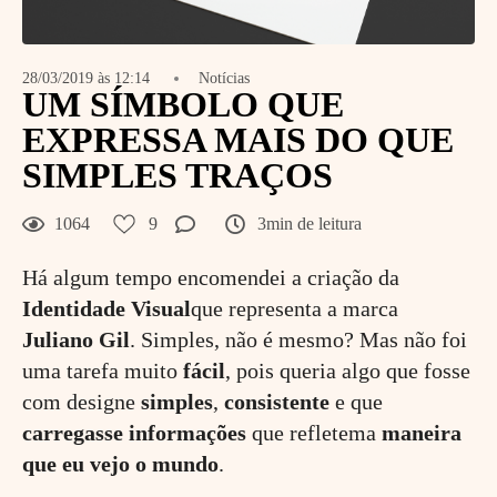
28/03/2019 às 12:14
Notícias
UM SÍMBOLO QUE
EXPRESSA MAIS DO QUE
SIMPLES TRAÇOS
1064
9
3min de leitura
Há algum tempo encomendei a criação da
Identidade Visual
que representa a marca
Juliano
Gil
. Simples, não é mesmo? Mas não foi
uma tarefa muito
fácil
, pois queria algo que fosse
com designe
simples
,
consistente
e que
carregasse
informações
que refletema
maneira
que eu
vejo
o
mundo
.