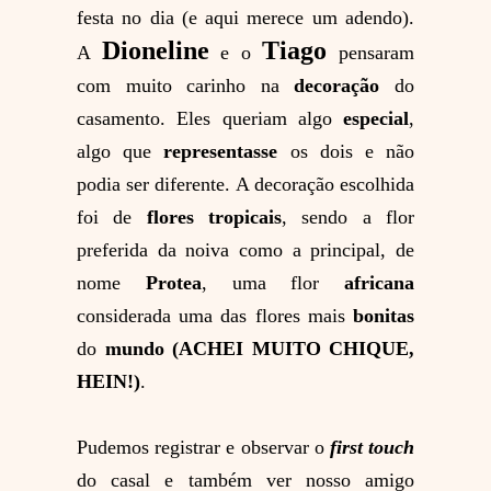
festa no dia (e aqui merece um adendo).
Dioneline
Tiago
A
e o
pensaram
com muito carinho na
decoração
do
casamento. Eles queriam algo
especial
,
algo que
representasse
os dois e não
podia ser diferente. A decoração escolhida
foi de
flores tropicais
,
sendo a flor
preferida da noiva como a principal, de
nome
Protea
, uma flor
africana
considerada uma das flores mais
bonitas
do
mundo (ACHEI MUITO CHIQUE,
HEIN!)
.
Pudemos registrar e observar o
first touch
do casal e também ver nosso amigo