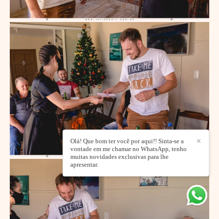
Olá! Que bom ter você por aqui!! Sinta-se a
✕
vontade em me chamar no WhatsApp, tenho
muitas novidades exclusivas para lhe
apresentar.