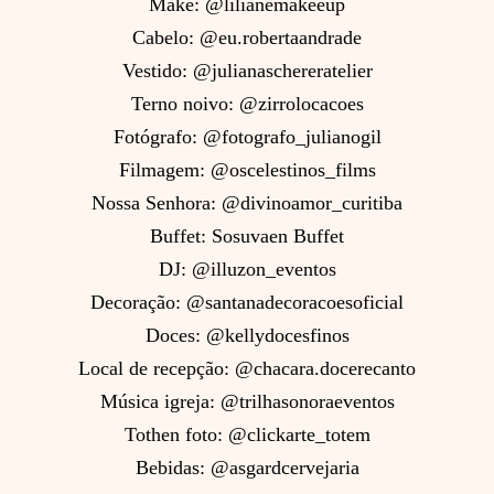
Make: @lilianemakeeup
Cabelo: @eu.robertaandrade
Vestido: @julianaschereratelier
Terno noivo: @zirrolocacoes
Fotógrafo: @fotografo_julianogil
Filmagem: @oscelestinos_films
Nossa Senhora: @divinoamor_curitiba
Buffet: Sosuvaen Buffet
DJ: @illuzon_eventos
Decoração: @santanadecoracoesoficial
Doces: @kellydocesfinos
Local de recepção: @chacara.docerecanto
Música igreja: @trilhasonoraeventos
Tothen foto: @clickarte_totem
Bebidas: @asgardcervejaria